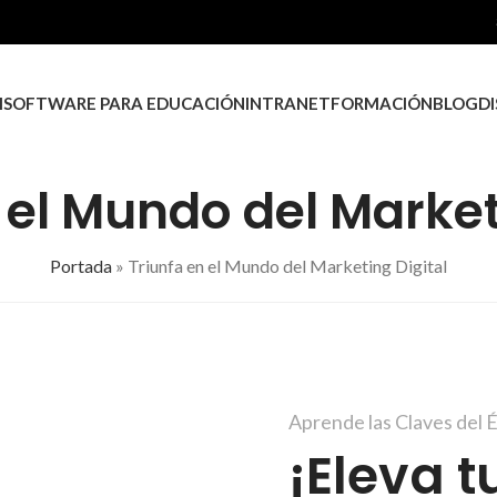
M
SOFTWARE PARA EDUCACIÓN
INTRANET
FORMACIÓN
BLOG
D
 el Mundo del Market
Portada
»
Triunfa en el Mundo del Marketing Digital
Aprende las Claves del É
¡Eleva t