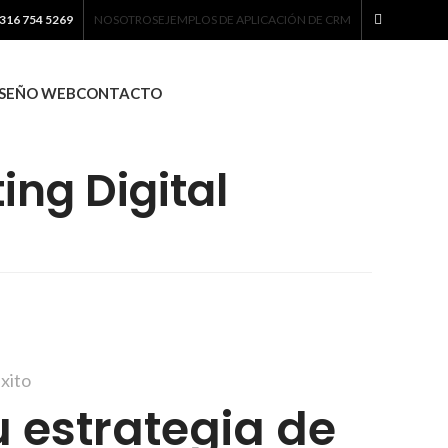
316 754 5269
NOSOTROS
EJEMPLOS DE APLICACIÓN DE CRM
ISEÑO WEB
CONTACTO
ing Digital
xito
u estrategia de