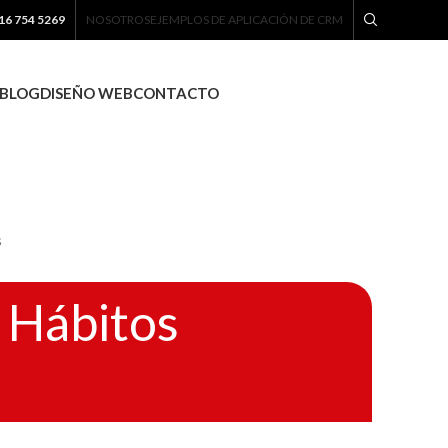
16 754 5269
NOSOTROS
EJEMPLOS DE APLICACIÓN DE CRM
BLOG
DISEÑO WEB
CONTACTO
s
 Hábitos