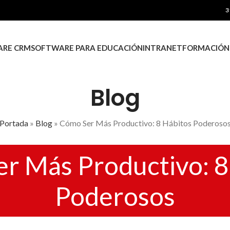
3
RE CRM
SOFTWARE PARA EDUCACIÓN
INTRANET
FORMACIÓN
Blog
Portada
»
Blog
»
Cómo Ser Más Productivo: 8 Hábitos Poderoso
r Más Productivo: 8
Poderosos